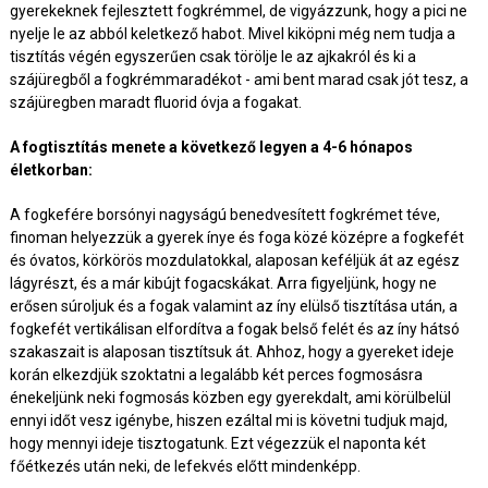
gyerekeknek fejlesztett fogkrémmel, de vigyázzunk, hogy a pici ne
nyelje le az abból keletkező habot. Mivel kiköpni még nem tudja a
tisztítás végén egyszerűen csak törölje le az ajkakról és ki a
szájüregből a fogkrémmaradékot - ami bent marad csak jót tesz, a
szájüregben maradt fluorid óvja a fogakat.
A fogtisztítás menete a következő legyen a 4-6 hónapos
életkorban:
A fogkefére borsónyi nagyságú benedvesített fogkrémet téve,
finoman helyezzük a gyerek ínye és foga közé középre a fogkefét
és óvatos, körkörös mozdulatokkal, alaposan keféljük át az egész
lágyrészt, és a már kibújt fogacskákat. Arra figyeljünk, hogy ne
erősen súroljuk és a fogak valamint az íny elülső tisztítása után, a
fogkefét vertikálisan elfordítva a fogak belső felét és az íny hátsó
szakaszait is alaposan tisztítsuk át. Ahhoz, hogy a gyereket ideje
korán elkezdjük szoktatni a legalább két perces fogmosásra
énekeljünk neki fogmosás közben egy gyerekdalt, ami körülbelül
ennyi időt vesz igénybe, hiszen ezáltal mi is követni tudjuk majd,
hogy mennyi ideje tisztogatunk. Ezt végezzük el naponta két
főétkezés után neki, de lefekvés előtt mindenképp.