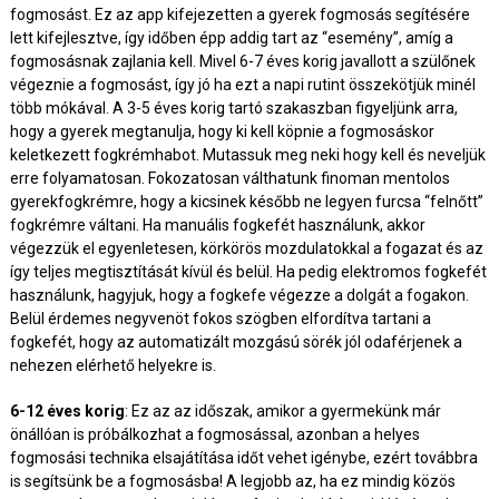
fogmosást. Ez az app kifejezetten a gyerek fogmosás segítésére
lett kifejlesztve, így időben épp addig tart az “esemény”, amíg a
fogmosásnak zajlania kell. Mivel 6-7 éves korig javallott a szülőnek
végeznie a fogmosást, így jó ha ezt a napi rutint összekötjük minél
több mókával. A 3-5 éves korig tartó szakaszban figyeljünk arra,
hogy a gyerek megtanulja, hogy ki kell köpnie a fogmosáskor
keletkezett fogkrémhabot. Mutassuk meg neki hogy kell és neveljük
erre folyamatosan. Fokozatosan válthatunk finoman mentolos
gyerekfogkrémre, hogy a kicsinek később ne legyen furcsa “felnőtt”
fogkrémre váltani. Ha manuális fogkefét használunk, akkor
végezzük el egyenletesen, körkörös mozdulatokkal a fogazat és az
így teljes megtisztítását kívül és belül. Ha pedig elektromos fogkefét
használunk, hagyjuk, hogy a fogkefe végezze a dolgát a fogakon.
Belül érdemes negyvenöt fokos szögben elfordítva tartani a
fogkefét, hogy az automatizált mozgású sörék jól odaférjenek a
nehezen elérhető helyekre is.
6-12 éves korig
: Ez az az időszak, amikor a gyermekünk már
önállóan is próbálkozhat a fogmosással, azonban a helyes
fogmosási technika elsajátítása időt vehet igénybe, ezért továbbra
is segítsünk be a fogmosásba! A legjobb az, ha ez mindig közös