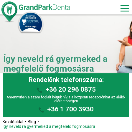
Így neveld rá gyermeked a
megfelelő fogmosásra
Rendelőnk telefonszáma:
+36 20 296 0875
Amennyiben a szám foglalt kérjük hívja a központi recepciónkat az alábbi
elérhetőségen
+36 1 700 3930
Kezdőoldal
Blog
Így neveld rá gyermeked a megfelelő fogmosásra