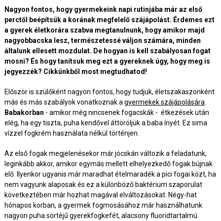
Nagyon fontos, hogy gyermekeink napi rutinjába már az első
perctől beépítsük a korának megfelelő szájápolást. Érdemes ezt
a gyerek életkorára szabva megtanulnunk, hogy amikor majd
nagyobbacska lesz, természetessé váljon számára, minden
általunk ellesett mozdulat. De hogyan is kell szabályosan fogat
mosni? És hogy tanítsuk meg ezt a gyereknek úgy, hogy meg is
jegyezzék? Cikkünkből most megtudhatod!
Először is szülőként nagyon fontos, hogy tudjuk, életszakaszonként
más és más szabályok vonatkoznak a
gyermekek szájápolására
.
Babakorban
- amikor még nincsenek fogacskák - étkezések után
elég, ha egy tiszta, puha kendővel áttöröljük a baba ínyét. Ez sima
vízzel fogkrém használata nélkül történjen.
Az első fogak megjelenésekor már jócskán változik a feladatunk,
leginkább akkor, amikor egymás mellett elhelyezkedő fogak bújnak
elő. Ilyenkor ugyanis már maradhat ételmaradék a pici fogai közt, ha
nem vagyunk alaposak és ez a különböző baktérium szaporulat
következtében már hozhat magával elváltozásokat. Négy-hat
hónapos korban, a gyermek fogmosásához már használhatunk
nagyon puha sörtéjű gyerekfogkefét, alacsony fluoridtartalmú