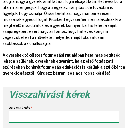
program, így a gyerek, amit lát azt fogja elsajátítatni. Hét éves kora
után már engedjük, hogy átvegye az irányítást, de továbbra is
figyeljük, hogy csinálja. Óriási tévhit az, hogy már pár évesen
mossanak egyedül fogat. Kicsiként egyszerűen nem alakulnak ki a
megfelelő mozdulatok és a gyerek könnyen kárt is tehet a saját
szájüregében, ezért nagyon fontos, hogy hat éves korig mi
végezzük el ezt a műveletet helyette, majd fokozatosan
szoktassuk az önállóságra.
A gyerekek tökéletes fogmosási rutinjában hatalmas segítség
lehet a szülőnek, gyereknek egyaránt, ha az első fogászati
szűréseken konkrét fogmosás edukációt is kérünk a szülőként a
gyerekfogásztól. Kérdezz bátran, sosincs rossz kérdés!
Visszahívást kérek
Vezetéknév
*