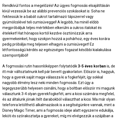
Rendkívül fontos a megelőzés! Az ügyes fogmosás elsajátításán
kívül vezessük be az alábbi prevenciós szokásokat is: Soha ne
fektessük le a babát cukrot tartalmazó tápszerrel vagy
gyümölcslével teli cumisüveggel! A legjobb, ha minél előbb
megpróbáljuk teljes mértékben elkerülni a cukros italokat és
ételeket! Hat hónapos kortól kezdve ösztönözzük arra
gyermekeinket, hogy szokjon hozzá a pohárhoz, egy éves korára
pedig próbálja meg teljesen elhagyni a cumisüveget! Ez
létfontosságú kérdés az egészséges fogazat későbbi kialakulása
szempontjából!
A fogmosási rutin hasonlóképpen folytatódik
3-5 éves korban
is, de
itt már változtatnunk kell pár bevett gyakorlaton. Először is, hagyjuk,
hogy a gyerek saját maga válassza ki a fogkeféjét, így sokkal
nagyobb élmény lesz neki minden fogmosás. Ezt úgy a
legegyszerűbb helyesen csinálni, hogy a boltban először mi magunk
választunk 3-4 olyan gyerekfogkefét, ami a kicsi számára megfelel,
és az általunk jónak ítélt darabokból választhat a kicsi. Ma már olyan
telefonra letölthető alkalmazások is a segítségünkre vannak, mint a
Disney Magic Timer, ami a fogmosás ideje alatt egyszerre edukálja,
leköti és szórakoztatja a gyereket, míg mi elvégezzük a szájában a