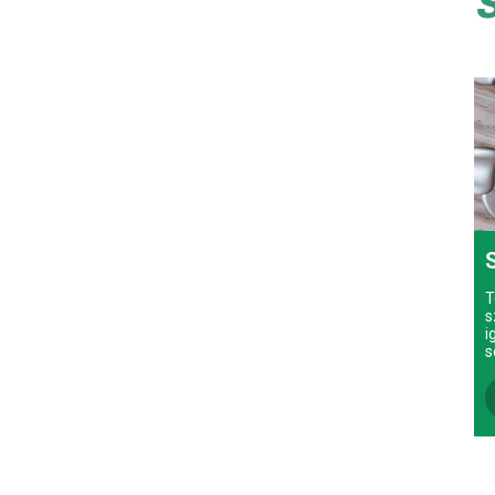
T
s
i
s