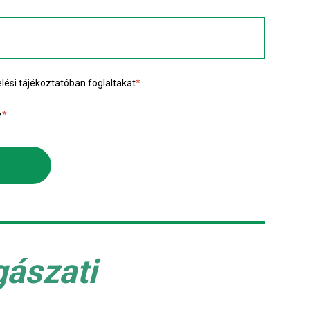
lési tájékoztató
ban foglaltakat
*
z
*
gászati