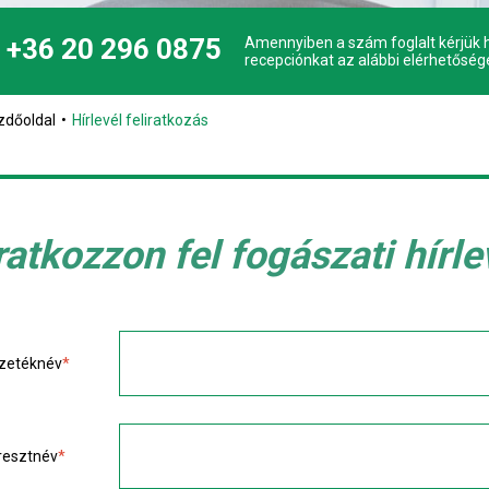
+36 20 296 0875
Amennyiben a szám foglalt kérjük h
recepciónkat az alábbi elérhetőség
zdőoldal
Hírlevél feliratkozás
ratkozzon fel fogászati hírl
zetéknév
*
resztnév
*