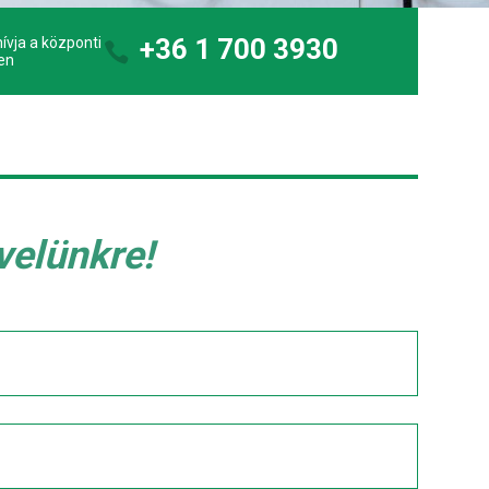
+36 1 700 3930
ívja a központi
en
evelünkre!