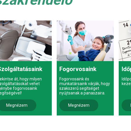
Szolgáltatásaink
Fogorvosaink
Idő
ekintse át, hogy milyen
Fogorvosaink és
Időp
zolgáltatásokat vehet
munkatársaink várják, hogy
keze
génybe fogorvosaink
szakszerű segítséget
egítségével!
nyújtsanak a panaszaira.
Megnézem
Megnézem