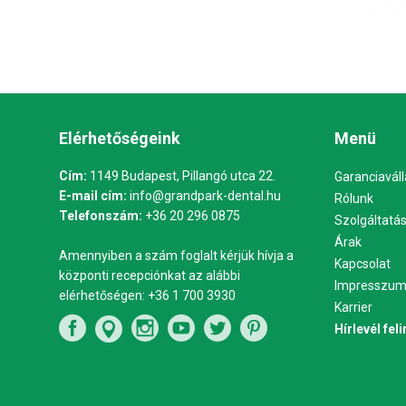
Elérhetőségeink
Menü
Cím:
1149 Budapest, Pillangó utca 22.
Garanciaváll
E-mail cím:
info@grandpark-dental.hu
Rólunk
Telefonszám:
+36 20 296 0875
Szolgáltatá
Árak
Amennyiben a szám foglalt kérjük hívja a
Kapcsolat
központi recepciónkat az alábbi
Impresszu
elérhetőségen:
+36 1 700 3930
Karrier
Hírlevél fel