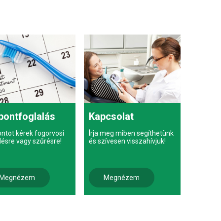
pontfoglalás
Kapcsolat
ontot kérek fogorvosi
Írja meg miben segíthetünk
lésre vagy szűrésre!
és szívesen visszahívjuk!
Megnézem
Megnézem