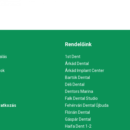
Rendelőink
alás
1st Dent
Árkád Dental
sok
Árkád Implant Center
Bartók Dental
Déli Dental
m
Dentors Marina
Falk Dental Studio
iratkozás
Fehérvári Dental Újbuda
Flórián Dental
Gáspár Dental
Haifa Dent 1-2