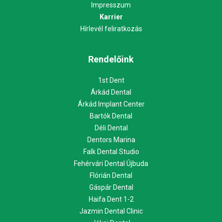
Impresszum
Karrier
Hírlevél feliratkozás
Rendelőink
1st Dent
Árkád Dental
Árkád Implant Center
Bartók Dental
Déli Dental
Dentors Marina
Falk Dental Studio
Fehérvári Dental Újbuda
Flórián Dental
Gáspár Dental
Haifa Dent 1-2
Jazmin Dental Clinic