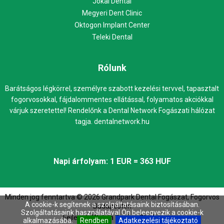
Jókai Dental
Megyeri Dent Clinic
Oktogon Implant Center
Teleki Dental
Rólunk
Barátságos légkörrel, személyre szabott kezelési tervvel, tapasztalt
fogorvosokkal, fájdalommentes ellátással, folyamatos akciókkal
várjuk szeretettel! Rendelőnk a Dental Network Fogászati hálózat
tagja.
dentalnetwork.hu
Napi árfolyam: 1 EUR = 363 HUF
Minden jog fenntartva ©
2026
Grandpark Dental Fogászat, Fogorvos
A cookie-k segítenek a szolgáltatásaink biztosításában.
Budapesten
Szolgáltatásaink használatával Ön beleegyezik a cookie-k
Fejleszti:
Web `n Design Studio
alkalmazásába.
Rendben
Adatkezelési tájékoztató