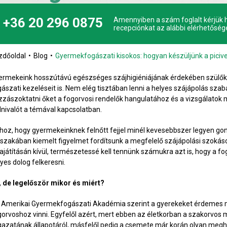
+36 20 296 0875
Amennyiben a szám foglalt kérjük h
recepciónkat az alábbi elérhetőség
zdőoldal
Blog
Gyermekfogászati kisokos: hogyan készüljünk a picivel
ermekeink hosszútávú egészséges szájhigiéniájának érdekében szülőkén
gászati kezeléseit is. Nem elég tisztában lenni a helyes szájápolás szab
zzászoktatni őket a fogorvosi rendelők hangulatához és a vizsgálatok 
dnivalót a témával kapcsolatban.
hoz, hogy gyermekeinknek felnőtt fejjel minél kevesebbszer legyen gondj
őszakában kiemelt figyelmet fordítsunk a megfelelő szájápolási szokás
sajátításán kívül, természetessé kell tennünk számukra azt is, hogy a 
yes dolog felkeresni.
, de legelőször mikor és miért?
 Amerikai Gyermekfogászati Akadémia szerint a gyerekeket érdemes má
gorvoshoz vinni. Egyfelől azért, mert ebben az életkorban a szakorvos m
gazatának állapotáról, másfelől pedig a csemete már korán olyan meg