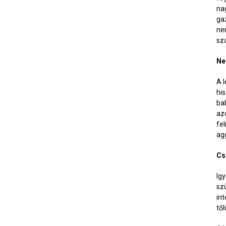
na
ga
ne
sz
Ne
A 
hi
ba
az
fe
ag
Cs
Ig
sz
in
tő