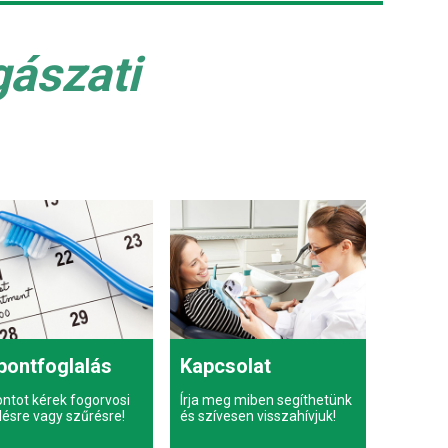
gászati
pontfoglalás
Kapcsolat
ontot kérek fogorvosi
Írja meg miben segíthetünk
lésre vagy szűrésre!
és szívesen visszahívjuk!