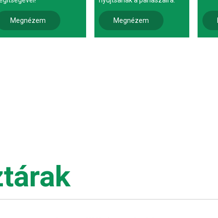
egítségével!
nyújtsanak a panaszaira.
Megnézem
Megnézem
tárak