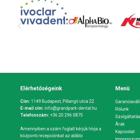
Elérhetőségeink
Menü
Cím:
1149 Budapest, Pillangó utca 22.
Garanciaváll
E-mail cím:
info@grandpark-dental.hu
Rólunk
Telefonszám:
+36 20 296 0875
Szolgáltatá
Árak
Amennyiben a szám foglalt kérjük hívja a
Kapcsolat
központi recepciónkat az alábbi
Impresszu