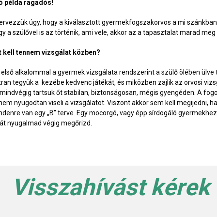
jó példa ragadós!
ervezzük úgy, hogy a kiválasztott gyermekfogszakorvos a mi szánkban is 
gy a szülővel is az történik, ami vele, akkor az a tapasztalat marad m
t kell tennem vizsgálat közben?
 első alkalommal a gyermek vizsgálata rendszerint a szülő ölében ülv
tran tegyük a kezébe kedvenc játékát, és miközben zajlik az orvosi viz
 mindvégig tartsuk őt stabilan, biztonságosan, mégis gyengéden. A fogo
nem nyugodtan viseli a vizsgálatot. Viszont akkor sem kell megijedni, 
ndenre van egy „B” terve. Egy mocorgó, vagy épp sírdogáló gyermekhez i
ját nyugalmad végig megőrizd.
Visszahívást kérek