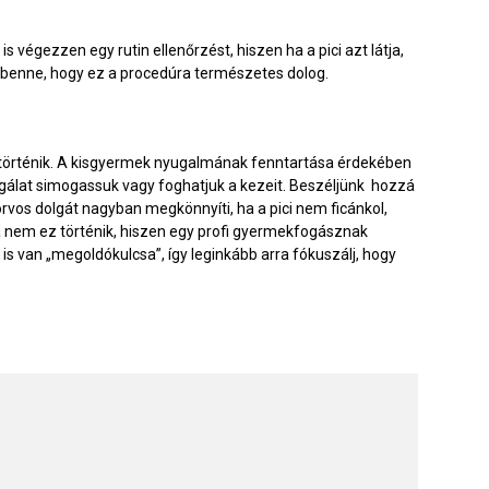
végezzen egy rutin ellenőrzést, hiszen ha a pici azt látja,
eg benne, hogy ez a procedúra természetes dolog.
e történik. A kisgyermek nyugalmának fenntartása érdekében
sgálat simogassuk vagy foghatjuk a kezeit. Beszéljünk hozzá
rvos dolgát nagyban megkönnyíti, ha a pici nem ficánkol,
ha nem ez történik, hiszen egy profi gyermekfogásznak
s van „megoldókulcsa”, így leginkább arra fókuszálj, hogy