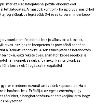
 pici már az első látogatásnál pozitív élményekkel
 tett látogatás. A második kontrollt - ha az orvos más okból
0 tejfog előbújt, de legkésőbb 3-4 éves korban mindenképp
orvosunk nem feltétlenül lesz jó választás a kicsinek,
lyik orvos lesz igazán kompetens és praxisából adódóan
nt a “felnőtt” rendelőké. A sok színes játék és berendezés
 bajnokai, igazi fekete öves, animátori képességekkel is
iótól nem jönnek zavarba. Így nekünk sincs okunk az
túl lelkes az első
fogászati
vizsgálattól.
a gyerek mindenre rezonál, ami velünk kapcsolatos. Ha a
e is hatással lesz. Próbáljuk az egész eseményt úgy
tbeszédünket, a hanghordozásunkat, törekedjünk arra, hogy
nös helyzetben.