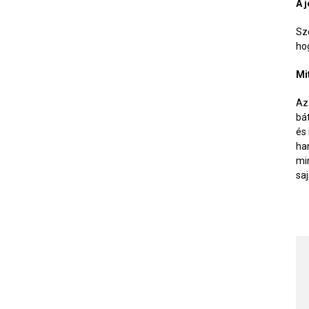
A 
Sz
ho
Mi
Az
bá
és
ha
mi
sa