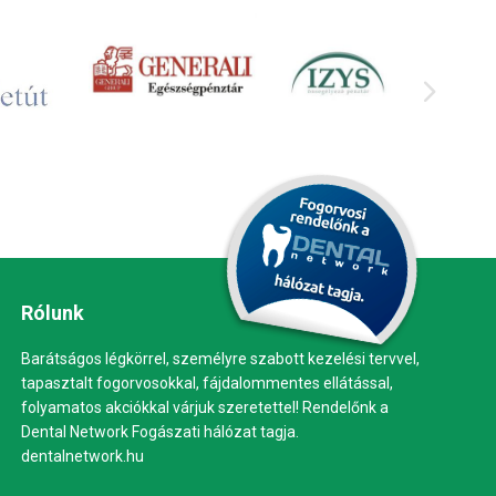
Rólunk
Barátságos légkörrel, személyre szabott kezelési tervvel,
tapasztalt fogorvosokkal, fájdalommentes ellátással,
folyamatos akciókkal várjuk szeretettel! Rendelőnk a
Dental Network Fogászati hálózat tagja.
dentalnetwork.hu