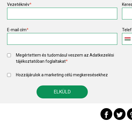
Vezetéknév
*
Kere
E-mail cím
*
Tele
Megértettem és tudomásul veszem az
Adatkezelési
tájékoztató
ban foglaltakat
*
Hozzájárulok a marketing célú megkeresésekhez