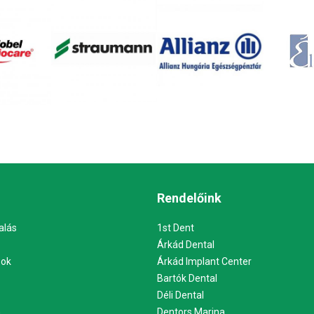
Rendelőink
alás
1st Dent
Árkád Dental
sok
Árkád Implant Center
Bartók Dental
Déli Dental
m
Dentors Marina