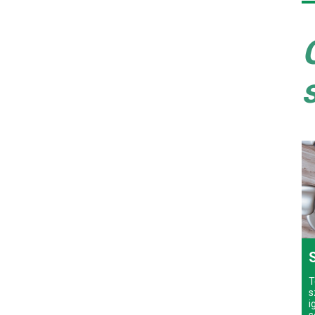
T
s
i