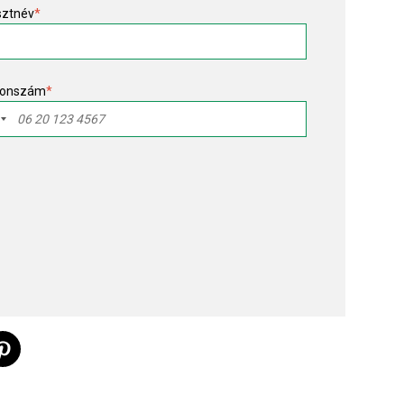
sztnév
*
fonszám
*