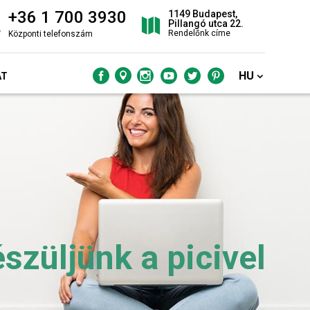
+36 1 700 3930
1149 Budapest,
Pillangó utca 22.
Rendelőnk címe
Központi telefonszám
HU
AT
züljünk a picivel