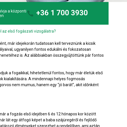
+36 1 700 3930
ívja a központi
en
 az első fogászati vizsgálatra?
t, már idejekorán tudatosan kell terveznünk a kicsik
ályaival, ugyanilyen fontos edukálni és fokozatosan
menetéhez is. Az alábbiakban összegyűjtöttünk pár fontos
uk a fogaikkal, hihetetlenül fontos, hogy már életük első
ok kialakítására. A mindennapi helyes fogmosás
fogorvos nem mumus, hanem egy “jó barát”, akit időnként
r a fogzás első idejében 6 és 12 hónapos kor között
ár lát egy átfogó képet a baba szájüregéről és fejlődő
határozó élményeket szerezhet a rendelőben, ami aztán