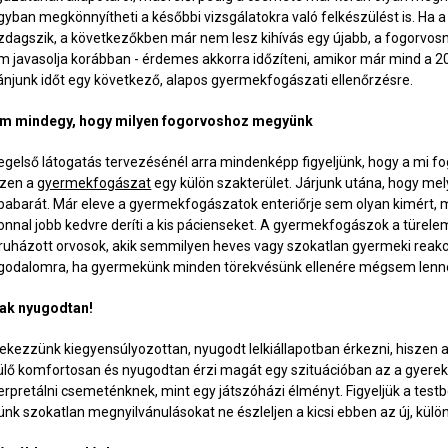
gyban megkönnyítheti a későbbi vizsgálatokra való felkészülést is. Ha a
zdagszik, a következőkben már nem lesz kihívás egy újabb, a fogorvosnál
m javasolja korábban - érdemes akkorra időzíteni, amikor már mind a 2
ánjunk időt egy következő, alapos gyermekfogászati ellenőrzésre.
m mindegy, hogy milyen fogorvoshoz megyünk
legelső látogatás tervezésénél arra mindenképp figyeljünk, hogy a mi fog
szen a
gyermekfogászat
egy külön szakterület. Járjunk utána, hogy me
babarát. Már eleve a gyermekfogászatok enteriőrje sem olyan kimért, mi
onnal jobb kedvre deríti a kis pácienseket. A gyermekfogászok a türelem
lruházott orvosok, akik semmilyen heves vagy szokatlan gyermeki reakc
godalomra, ha gyermekünk minden törekvésünk ellenére mégsem lenne 
ak nyugodtan!
yekezzünk kiegyensúlyozottan, nyugodt lelkiállapotban érkezni, hiszen 
ülő komfortosan és nyugodtan érzi magát egy szituációban az a gyerekr
terpretálni csemeténknek, mint egy játszóházi élményt. Figyeljük a tes
lünk szokatlan megnyilvánulásokat ne észleljen a kicsi ebben az új, külö