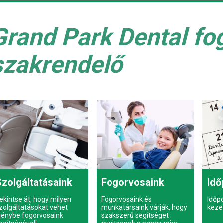
Grand Park Dental fo
szakrendelő
Szolgáltatásaink
Fogorvosaink
Idő
ekintse át, hogy milyen
Fogorvosaink és
Időp
zolgáltatásokat vehet
munkatársaink várják, hogy
keze
génybe fogorvosaink
szakszerű segítséget