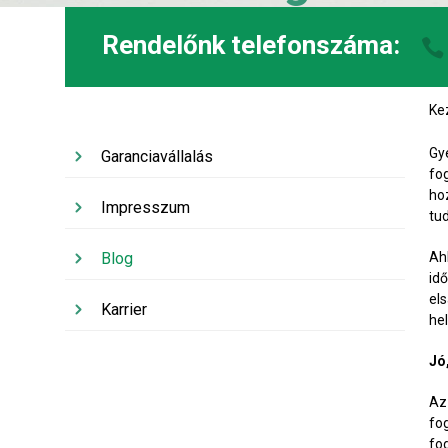
Rendelőnk telefonszáma:
Ke
Gy
Garanciavállalás
fo
ho
Impresszum
tu
Blog
Ah
id
el
Karrier
hel
Jó
Az
fo
fo