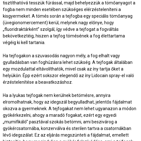
tisztíthatóvá tesszük fúrással, majd behelyezzük a tömőanyagot a
fogba nem minden esetében szükséges elérzésteleníteni a
kisgyermeket. A tömés során a tejfogba egy speciális tömőanyag
(üvegionomercement) kerül, melynek nagy előnye, hogy
„fluoridraktárként” szolgál, így védve a tejfogat a fogváltás
bekövetkeztéig, hiszen a tejfog tömésének a fog élettartama
végéig ki kell tartania.
Ha tejfogakon a szuvasodás nagyon mély, a fog elhalt vagy
gyulladásban van foghúzásra lehet szükség. A tejfogak általában
egy mozdulattal eltávolíthatók, mivel csak az íny tartja őket a
helyükön. Épp ezért sokszor elegendő az íny Lidocain spray-el való
érzéstelenítése a beavatkozáshoz.
Ha a lyukas tejfogak nem kerülnek betömésre, annyira
elromolhatnak, hogy az idegszál begyulladhat, jelentős fájdalmat
okozva a gyermeknek. A tejfogakat nem lehet ugyanazon a módon
gyökérkezelni, ahogy a maradó fogakat, ezért egy egyedi
„mumifikáló” pasztával szokás betömni, ami beszivárog a
gyökércsatornába, konzerválva és sterilen tartva a csatornákban
lévő idegszálat. Ez az eljárás megszünteti a fájdalmat, emellett