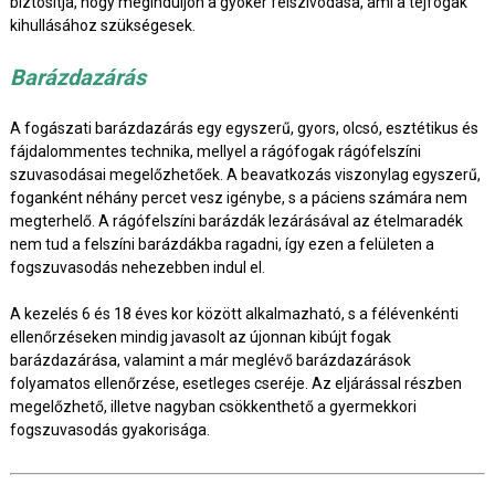
biztosítja, hogy meginduljon a gyökér felszívódása, ami a tejfogak
kihullásához szükségesek.
Barázdazárás
A fogászati barázdazárás egy egyszerű, gyors, olcsó, esztétikus és
fájdalommentes technika, mellyel a rágófogak rágófelszíni
szuvasodásai megelőzhetőek. A beavatkozás viszonylag egyszerű,
foganként néhány percet vesz igénybe, s a páciens számára nem
megterhelő. A rágófelszíni barázdák lezárásával az ételmaradék
nem tud a felszíni barázdákba ragadni, így ezen a felületen a
fogszuvasodás nehezebben indul el.
A kezelés 6 és 18 éves kor között alkalmazható, s a félévenkénti
ellenőrzéseken mindig javasolt az újonnan kibújt fogak
barázdazárása, valamint a már meglévő barázdazárások
folyamatos ellenőrzése, esetleges cseréje. Az eljárással részben
megelőzhető, illetve nagyban csökkenthető a gyermekkori
fogszuvasodás gyakorisága.