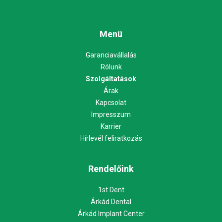
Menü
Garanciavállalás
Rólunk
Szolgáltatások
Árak
Kapcsolat
Impresszum
Karrier
Hírlevél feliratkozás
Rendelőink
1st Dent
Árkád Dental
Árkád Implant Center