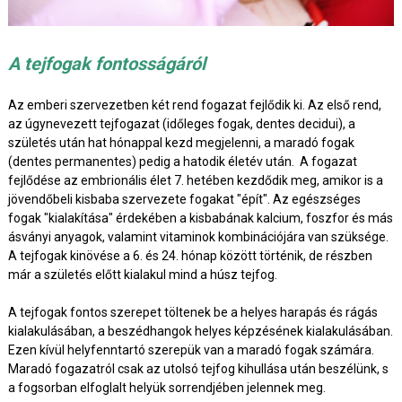
A tejfogak fontosságáról
Az emberi szervezetben két rend fogazat fejlődik ki. Az első rend,
az úgynevezett tejfogazat (időleges fogak, dentes decidui), a
születés után hat hónappal kezd megjelenni, a maradó fogak
(dentes permanentes) pedig a hatodik életév után. A fogazat
fejlődése az embrionális élet 7. hetében kezdődik meg, amikor is a
jövendőbeli kisbaba szervezete fogakat "épít". Az egészséges
fogak "kialakítása" érdekében a kisbabának kalcium, foszfor és más
ásványi anyagok, valamint vitaminok kombinációjára van szüksége.
A tejfogak kinövése a 6. és 24. hónap között történik, de részben
már a születés előtt kialakul mind a húsz tejfog.
A tejfogak fontos szerepet töltenek be a helyes harapás és rágás
kialakulásában, a beszédhangok helyes képzésének kialakulásában.
Ezen kívül helyfenntartó szerepük van a maradó fogak számára.
Maradó fogazatról csak az utolsó tejfog kihullása után beszélünk, s
a fogsorban elfoglalt helyük sorrendjében jelennek meg.