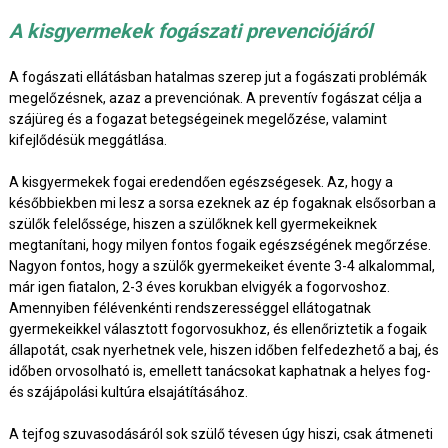
A kisgyermekek fogászati prevenciójáról
A fogászati ellátásban hatalmas szerep jut a fogászati problémák
megelőzésnek, azaz a prevenciónak. A preventív fogászat célja a
szájüreg és a fogazat betegségeinek megelőzése, valamint
kifejlődésük meggátlása.
A kisgyermekek fogai eredendően egészségesek. Az, hogy a
későbbiekben mi lesz a sorsa ezeknek az ép fogaknak elsősorban a
szülők felelőssége, hiszen a szülőknek kell gyermekeiknek
megtanítani, hogy milyen fontos fogaik egészségének megőrzése.
Nagyon fontos, hogy a szülők gyermekeiket évente 3-4 alkalommal,
már igen fiatalon, 2-3 éves korukban elvigyék a fogorvoshoz.
Amennyiben félévenkénti rendszerességgel ellátogatnak
gyermekeikkel választott fogorvosukhoz, és ellenőriztetik a fogaik
állapotát, csak nyerhetnek vele, hiszen időben felfedezhető a baj, és
időben orvosolható is, emellett tanácsokat kaphatnak a helyes fog-
és szájápolási kultúra elsajátításához.
A tejfog szuvasodásáról sok szülő tévesen úgy hiszi, csak átmeneti