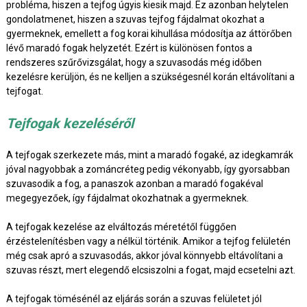
probléma, hiszen a tejfog úgyis kiesik majd. Ez azonban helytelen
gondolatmenet, hiszen a szuvas tejfog fájdalmat okozhat a
gyermeknek, emellett a fog korai kihullása módosítja az áttörőben
lévő maradó fogak helyzetét. Ezért is különösen fontos a
rendszeres szűrővizsgálat, hogy a szuvasodás még időben
kezelésre kerüljön, és ne kelljen a szükségesnél korán eltávolítani a
tejfogat.
Tejfogak kezeléséről
A tejfogak szerkezete más, mint a maradó fogaké, az idegkamrák
jóval nagyobbak a zománcréteg pedig vékonyabb, így gyorsabban
szuvasodik a fog, a panaszok azonban a maradó fogakéval
megegyezőek, így fájdalmat okozhatnak a gyermeknek.
A tejfogak kezelése az elváltozás méretétől függően
érzéstelenítésben vagy a nélkül történik. Amikor a tejfog felületén
még csak apró a szuvasodás, akkor jóval könnyebb eltávolítani a
szuvas részt, mert elegendő elcsiszolni a fogat, majd ecsetelni azt.
A tejfogak tömésénél az eljárás során a szuvas felületet jól