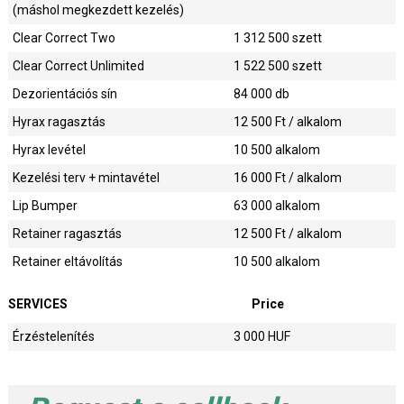
(máshol megkezdett kezelés)
Clear Correct Two
1 312 500
szett
Clear Correct Unlimited
1 522 500
szett
Dezorientációs sín
84 000
db
Hyrax ragasztás
12 500
Ft / alkalom
Hyrax levétel
10 500
alkalom
Kezelési terv + mintavétel
16 000
Ft / alkalom
Lip Bumper
63 000
alkalom
Retainer ragasztás
12 500
Ft / alkalom
Retainer eltávolítás
10 500
alkalom
SERVICES
Price
Érzéstelenítés
3 000
HUF