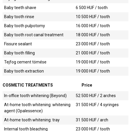
Baby teeth shave
6 500
HUF / tooth
Baby tooth rinse
10 500
HUF / tooth
Baby tooth pulpotomy
16 000
HUF / tooth
Baby tooth root canal treatment
18 000
HUF / tooth
Fissure sealant
23 000
HUF / tooth
Baby tooth filling
21 000
HUF / tooth
Tejfog cement tömése
19 000
HUF / tooth
Baby tooth extraction
19 000
HUF / tooth
COSMETIC TREATMENTS
Price
In-office tooth whitening (Beyond)
52 500
HUF / 2 arches
At-home tooth whitening: whitening
31 500
HUF / 4 syringes
agent (Opalessence)
At-home tooth whitening: tray
31 500
HUF / arch
Internal tooth bleaching
23 000
HUF / tooth