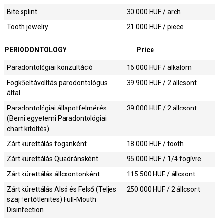
Bite splint
30 000
HUF / arch
Tooth jewelry
21 000
HUF / piece
PERIODONTOLOGY
Price
Paradontológiai konzultáció
16 000
HUF / alkalom
Fogkőeltávolítás parodontológus
39 900
HUF / 2 állcsont
által
Paradontológiai állapotfelmérés
39 000
HUF / 2 állcsont
(Berni egyetemi Paradontológiai
chart kitöltés)
Zárt kürettálás foganként
18 000
HUF / tooth
Zárt kürettálás Quadránsként
95 000
HUF / 1/4 fogívre
Zárt kürettálás állcsontonként
115 500
HUF / állcsont
Zárt kürettálás Alsó és Felső (Teljes
250 000
HUF / 2 állcsont
száj fertőtlenítés) Full-Mouth
Disinfection