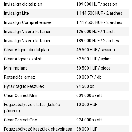
Invisalign digital plan
189 000
HUF / session
Invisalign Lite
1 144 500
HUF / 2 arches
Invisalign Comprehensive
1 417 500
HUF / 2 arches
Invisalign Vivera Retainer
126 000
HUF / 1 arch
Invisalign Vivera Retainer
189 000
HUF / 2 arches
Clear Aligner digital plan
49 500
HUF / session
Clear Aligner / splint
52 500
HUF / splint
Mini implant
50 500
HUF / piece
Retenciós lemez
58 000
Ft / db
Hyrax tágító készülék
94 500
db
Clear Correct Mini
609 000
szett
Fogszabályozó ellátás (külsős
10 000
HUF
páciens)
Clear Correct One
924 000
szett
Fogszabályozó készülék eltávolítása
38 000
HUF