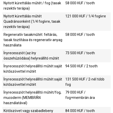
Nyitott kürettálás műtét / fog (tasak
58 000
HUF / tooth
rezektív terápia)
Nyitott kürettálás műtét
121 000
HUF / 1/4 fogívre
Quadránsonként (1/4 fogívre, tasak
rezektív terápia)
Regeneratív tasakműtét: feltárás,
58 000
HUF / tooth
tasak tisztítása és regeneratív anyag
használata
Ínyrecessziót (az íny
73 500
HUF / tooth
összehúzódása) helyreállító műtét
Ínyrecessziót helyreállító műtét saját
94 500
HUF / 2 tooth
kötőszövettel műtét
Ínyrecessziót helyreállító műtét saját
131 500
HUF / 2-nél több
kötőszövettel műtét
fog
Ínyrecessziót helyreállító műtét/fog,
79 000
HUF /
mucoderm (MEMBRÁN
fog+membrán ára
használatával)
Kötőszövet vagy szabadlebeny
84 000
HUF / tooth