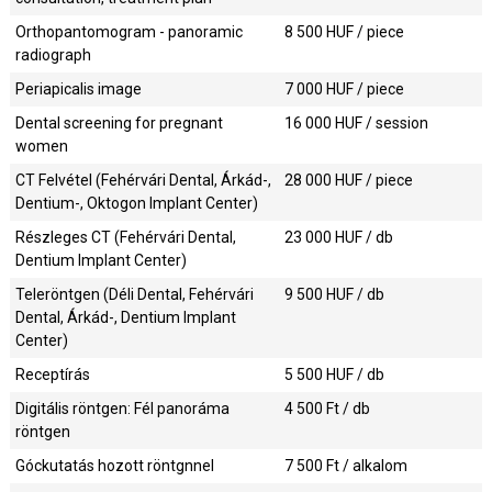
Orthopantomogram - panoramic
8 500
HUF / piece
radiograph
Periapicalis image
7 000
HUF / piece
Dental screening for pregnant
16 000
HUF / session
women
CT Felvétel (Fehérvári Dental, Árkád-,
28 000
HUF / piece
Dentium-, Oktogon Implant Center)
Részleges CT (Fehérvári Dental,
23 000
HUF / db
Dentium Implant Center)
Teleröntgen (Déli Dental, Fehérvári
9 500
HUF / db
Dental, Árkád-, Dentium Implant
Center)
Receptírás
5 500
HUF / db
Digitális röntgen: Fél panoráma
4 500
Ft / db
röntgen
Góckutatás hozott röntgnnel
7 500
Ft / alkalom