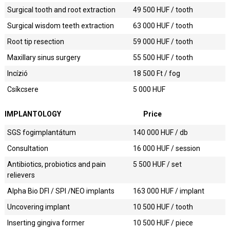
Surgical tooth and root extraction
49 500
HUF / tooth
Surgical wisdom teeth extraction
63 000
HUF / tooth
Root tip resection
59 000
HUF / tooth
Maxillary sinus surgery
55 500
HUF / tooth
Incízió
18 500
Ft / fog
Csíkcsere
5 000
HUF
IMPLANTOLOGY
Price
SGS fogimplantátum
140 000
HUF / db
Consultation
16 000
HUF / session
Antibiotics, probiotics and pain
5 500
HUF / set
relievers
Alpha Bio DFI / SPI /NEO implants
163 000
HUF / implant
Uncovering implant
10 500
HUF / tooth
Inserting gingiva former
10 500
HUF / piece