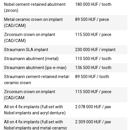
Nobel cement-retained abutment
180 000
HUF / tooth
(zircon)
Metal ceramic crown on implant
89 500
HUF / piece
(CAD/CAM)
Zirconium crown on implant
115 500
HUF / piece
(CAD/CAM)
Straumann SLA implant
230 000
HUF / implant
Straumann abutment (metal)
110 500
HUF / tooth
Straumann abutment (ips-e-max)
136 500
HUF / tooth
Straumann cement-retained metal-
89 500
HUF / tooth
ceramic crown
Zirconium crown on implant
115 500
HUF / piece
(CAD/CAM
All on 4 fix implants (full set with
2 078 000
HUF / jaw
Nobel implants and acryl denture)
All on 4 fix implants (full set with
2 309 000
HUF / jaw
Nobel implants and metal-ceramic