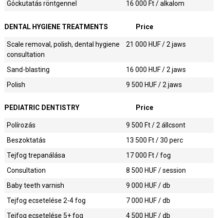
Góckutatás röntgennel
16 000
Ft / alkalom
DENTAL HYGIENE TREATMENTS
Price
Scale removal, polish, dental hygiene
21 000
HUF / 2 jaws
consultation
Sand-blasting
16 000
HUF / 2 jaws
Polish
9 500
HUF / 2 jaws
PEDIATRIC DENTISTRY
Price
Polírozás
9 500
Ft / 2 állcsont
Beszoktatás
13 500
Ft / 30 perc
Tejfog trepanálása
17 000
Ft / fog
Consultation
8 500
HUF / session
Baby teeth varnish
9 000
HUF / db
Tejfog ecsetelése 2-4 fog
7 000
HUF / db
Tejfog ecsetelése 5+ fog
4 500
HUF / db