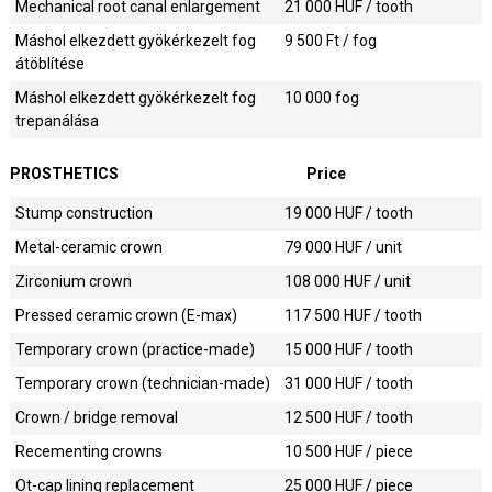
Mechanical root canal enlargement
21 000
HUF / tooth
Máshol elkezdett gyökérkezelt fog
9 500
Ft / fog
átöblítése
Máshol elkezdett gyökérkezelt fog
10 000
fog
trepanálása
PROSTHETICS
Price
Stump construction
19 000
HUF / tooth
Metal-ceramic crown
79 000
HUF / unit
Zirconium crown
108 000
HUF / unit
Pressed ceramic crown (E-max)
117 500
HUF / tooth
Temporary crown (practice-made)
15 000
HUF / tooth
Temporary crown (technician-made)
31 000
HUF / tooth
Crown / bridge removal
12 500
HUF / tooth
Recementing crowns
10 500
HUF / piece
Ot-cap lining replacement
25 000
HUF / piece