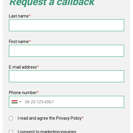
Request a callback
Last name
*
First name
*
E-mail address
*
Phone number
*
I read and agree the
Privacy Policy
*
I consent to marketing inquiries