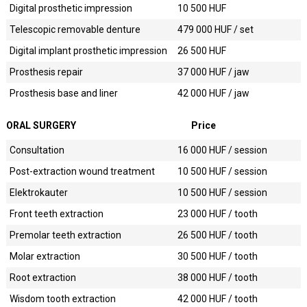
Digital prosthetic impression
10 500
HUF
Telescopic removable denture
479 000
HUF / set
Digital implant prosthetic impression
26 500
HUF
Prosthesis repair
37 000
HUF / jaw
Prosthesis base and liner
42 000
HUF / jaw
ORAL SURGERY
Price
Consultation
16 000
HUF / session
Post-extraction wound treatment
10 500
HUF / session
Elektrokauter
10 500
HUF / session
Front teeth extraction
23 000
HUF / tooth
Premolar teeth extraction
26 500
HUF / tooth
Molar extraction
30 500
HUF / tooth
Root extraction
38 000
HUF / tooth
Wisdom tooth extraction
42 000
HUF / tooth