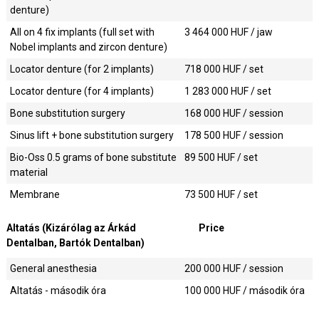
denture)
All on 4 fix implants (full set with
3 464 000
HUF / jaw
Nobel implants and zircon denture)
Locator denture (for 2 implants)
718 000
HUF / set
Locator denture (for 4 implants)
1 283 000
HUF / set
Bone substitution surgery
168 000
HUF / session
Sinus lift + bone substitution surgery
178 500
HUF / session
Bio-Oss 0.5 grams of bone substitute
89 500
HUF / set
material
Membrane
73 500
HUF / set
Altatás (Kizárólag az Árkád
Price
Dentalban, Bartók Dentalban)
General anesthesia
200 000
HUF / session
Altatás - második óra
100 000
HUF / második óra