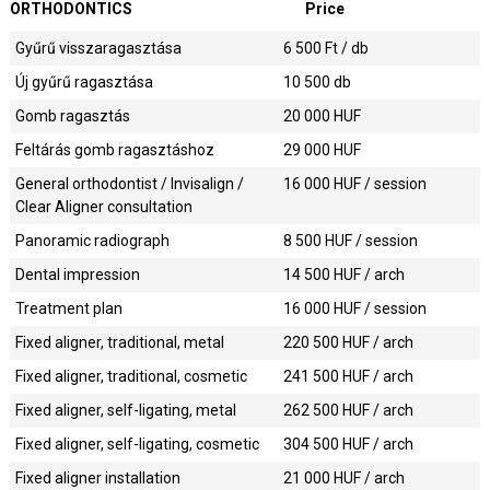
ORTHODONTICS
Price
Gyűrű visszaragasztása
6 500
Ft / db
Új gyűrű ragasztása
10 500
db
Gomb ragasztás
20 000
HUF
Feltárás gomb ragasztáshoz
29 000
HUF
General orthodontist / Invisalign /
16 000
HUF / session
Clear Aligner consultation
Panoramic radiograph
8 500
HUF / session
Dental impression
14 500
HUF / arch
Treatment plan
16 000
HUF / session
Fixed aligner, traditional, metal
220 500
HUF / arch
Fixed aligner, traditional, cosmetic
241 500
HUF / arch
Fixed aligner, self-ligating, metal
262 500
HUF / arch
Fixed aligner, self-ligating, cosmetic
304 500
HUF / arch
Fixed aligner installation
21 000
HUF / arch