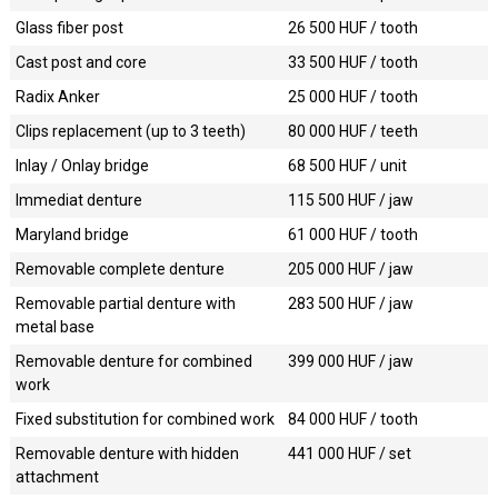
Glass fiber post
26 500
HUF / tooth
Cast post and core
33 500
HUF / tooth
Radix Anker
25 000
HUF / tooth
Clips replacement (up to 3 teeth)
80 000
HUF / teeth
Inlay / Onlay bridge
68 500
HUF / unit
Immediat denture
115 500
HUF / jaw
Maryland bridge
61 000
HUF / tooth
Removable complete denture
205 000
HUF / jaw
Removable partial denture with
283 500
HUF / jaw
metal base
Removable denture for combined
399 000
HUF / jaw
work
Fixed substitution for combined work
84 000
HUF / tooth
Removable denture with hidden
441 000
HUF / set
attachment