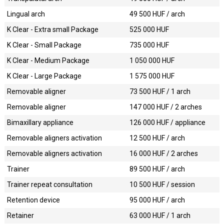
Lingual arch
49 500
HUF / arch
K Clear - Extra small Package
525 000
HUF
K Clear - Small Package
735 000
HUF
K Clear - Medium Package
1 050 000
HUF
K Clear - Large Package
1 575 000
HUF
Removable aligner
73 500
HUF / 1 arch
Removable aligner
147 000
HUF / 2 arches
Bimaxillary appliance
126 000
HUF / appliance
Removable aligners activation
12 500
HUF / arch
Removable aligners activation
16 000
HUF / 2 arches
Trainer
89 500
HUF / arch
Trainer repeat consultation
10 500
HUF / session
Retention device
95 000
HUF / arch
Retainer
63 000
HUF / 1 arch