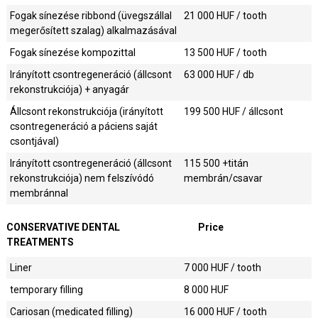
Fogak sínezése ribbond (üvegszállal
21 000
HUF / tooth
megerősített szalag) alkalmazásával
Fogak sínezése kompozittal
13 500
HUF / tooth
Irányított csontregeneráció (állcsont
63 000
HUF / db
rekonstrukciója) + anyagár
Állcsont rekonstrukciója (irányított
199 500
HUF / állcsont
csontregeneráció a páciens saját
csontjával)
Irányított csontregeneráció (állcsont
115 500
+titán
rekonstrukciója) nem felszívódó
membrán/csavar
membránnal
CONSERVATIVE DENTAL
Price
TREATMENTS
Liner
7 000
HUF / tooth
temporary filling
8 000
HUF
Cariosan (medicated filling)
16 000
HUF / tooth