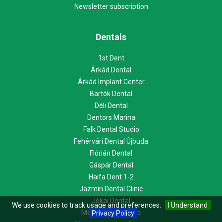
Newsletter subscription
Dentals
1st Dent
Árkád Dental
Árkád Implant Center
Bartók Dental
Déli Dental
Dentors Marina
Falk Dental Studio
Fehérvári Dental Újbuda
Flórián Dental
Gáspár Dental
Haifa Dent 1-2
Jazmin Dental Clinic
Jókai Dental
We use cookies to track usage and preferences.
I Understand
Megyeri Dent Clinic
Privacy Policy