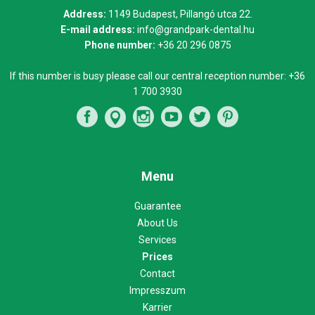
Address:
1149 Budapest, Pillangó utca 22.
E-mail address:
info@grandpark-dental.hu
Phone number:
+36 20 296 0875
If this number is busy please call our central reception number:
+36
1 700 3930
Menu
Guarantee
About Us
Services
Prices
Contact
Impresszum
Karrier