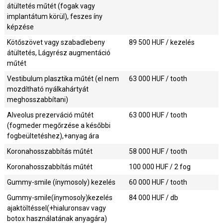
átültetés műtét (fogak vagy
implantátum körül), feszes íny
képzése
Kötőszövet vagy szabadlebeny
89 500
HUF / kezelés
átültetés, Lágyrész augmentáció
műtét
Vestibulum plasztika műtét (el nem
63 000
HUF / tooth
mozdítható nyálkahártyát
meghosszabbítani)
Alveolus prezerváció műtét
63 000
HUF / tooth
(fogmeder megőrzése a későbbi
fogbeültetéshez),+anyag ára
Koronahosszabbítás műtét
58 000
HUF / tooth
Koronahosszabbítás műtét
100 000
HUF / 2 fog
Gummy-smile (ínymosoly) kezelés
60 000
HUF / tooth
Gummy-smile(ínymosoly)kezelés
84 000
HUF / db
ajaktöltéssel(+hialuronsav vagy
botox használatának anyagára)