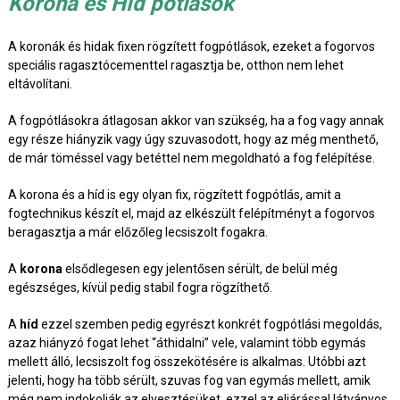
Korona és Híd pótlások
A koronák és hidak fixen rögzített fogpótlások, ezeket a fogorvos
speciális ragasztócementtel ragasztja be, otthon nem lehet
eltávolítani.
A fogpótlásokra átlagosan akkor van szükség, ha a fog vagy annak
egy része hiányzik vagy úgy szuvasodott, hogy az még menthető,
de már töméssel vagy betéttel nem megoldható a fog felépítése.
A korona és a híd is egy olyan fix, rögzített fogpótlás, amit a
fogtechnikus készít el, majd az elkészült felépítményt a fogorvos
beragasztja a már előzőleg lecsiszolt fogakra.
A
korona
elsődlegesen egy jelentősen sérült, de belül még
egészséges, kívül pedig stabil fogra rögzíthető.
A
híd
ezzel szemben pedig egyrészt konkrét fogpótlási megoldás,
azaz hiányzó fogat lehet “áthidalni” vele, valamint több egymás
mellett álló, lecsiszolt fog összekötésére is alkalmas. Utóbbi azt
jelenti, hogy ha több sérült, szuvas fog van egymás mellett, amik
még nem indokolják az elvesztésüket, ezzel az eljárással látványos