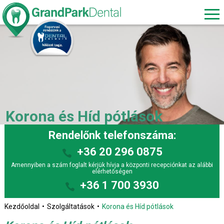
Korona és Híd pótlások
Rendelőnk telefonszáma:
+36 20 296 0875
Amennyiben a szám foglalt kérjük hívja a központi recepciónkat az alábbi
elérhetőségen
+36 1 700 3930
Kezdőoldal
Szolgáltatások
Korona és Híd pótlások