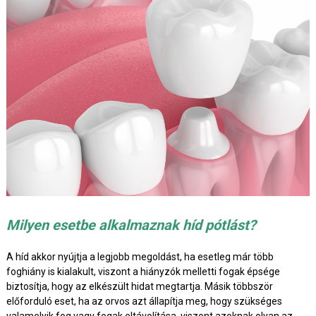
Milyen esetbe alkalmaznak híd pótlást?
A híd akkor nyújtja a legjobb megoldást, ha esetleg már több
foghiány is kialakult, viszont a hiányzók melletti fogak épsége
biztosítja, hogy az elkészült hidat megtartja. Másik többször
előforduló eset, ha az orvos azt állapítja meg, hogy szükséges
valamelyik fog vagy fogak eltávolítása, viszont azoknak olyan az