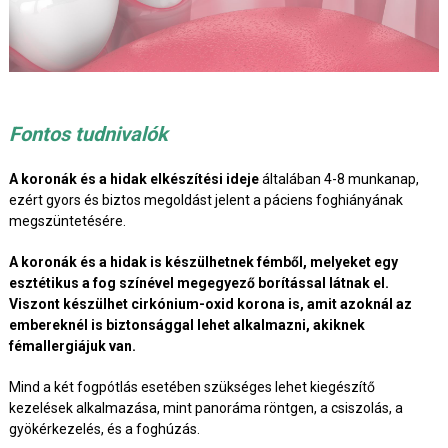
Fontos tudnivalók
A koronák és a hidak elkészítési ideje
általában 4-8 munkanap,
ezért gyors és biztos megoldást jelent a páciens foghiányának
megszüntetésére.
A koronák és a hidak is készülhetnek fémből, melyeket egy
esztétikus a fog színével megegyező borítással látnak el.
Viszont készülhet cirkónium-oxid korona is, amit azoknál az
embereknél is biztonsággal lehet alkalmazni, akiknek
fémallergiájuk van.
Mind a két fogpótlás esetében szükséges lehet kiegészítő
kezelések alkalmazása, mint panoráma röntgen, a csiszolás, a
gyökérkezelés, és a foghúzás.