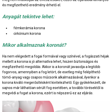
és megfizethető eredmény érhető el.
Anyagát tekintve lehet:
fémkerámia korona
cirkónium korona
Mikor alkalmaznak koronát?
Ha nem elégedett a fogai formáival vagy színével, a fogászati héjak
mellett a korona is jó alternatíva lehet, hiszen biztonságos és
megfizethető megoldás. Akkor is a koronát javasolja a legtöbb
fogorvos, amennyiben a fog letört, de esetleg még felépíthető
tömő-anyag vagy csapos műcsonk alkalmazásával, ilyenkor a
korona kiváló megerősítésként kivitelezhető. Egy gyökérkezelt, de
sajnos már láthatóan sérült fog esetében, a további törésektől is
megvédi a fogat a korona, ezért is népszerű ez az eljárás.