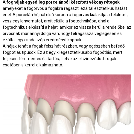
A
foghéjak egyedileg porcelánból készített vékony rétegek
,
amelyeket a fogorvos a fogakra ragaszt, ezáltal esztétikus hatást
ér el. A porcelán héjnál első körben a fogorvos kialakítja a felületet,
vesz egy lenyomatot, amit elküld a fogtechnikába, ahol a
fogtechnikus elkészíti a héjat, amikor ez vissza kerül a rendelőbe, az
orvosnak már annyi dolga van, hogy felragassza véglegesen és
ezáltal egy csodaszép eredményt kapnak.
A héjak tehát a fogak felszínét részben, vagy egészében befedő
fogpótlás típusok. Ez az egyik legesztétikusabb fogpótlás, mert
teljesen fémmentes és tartós, illetve az elszíneződött fogak
esetében sikerrel alkalmazható.