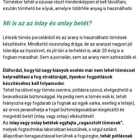
Töméskor tehát a szuvas részt mindenképpen el kell távolítani,
ezután tömhető be a lyuk, amelyre többféle anyag is használható.
Mi is az az inlay és onlay betét?
Létezik tömés porcelánból és az arany is használható tömések
készítésére. Mindkettő viszonylag drága, de az aranyat nagyon jól
tolerálja az ínyszövet, és jól tűri a terhelést is, akár 20 évig is a
fogban maradhat. Sem a porcelán, sem az arany nem színeződik el.
Előfordul, hogy túl nagy hiányok esetén már nem lehet töméssel
helyreállítani a fog struktúráját, ilyenkor fogpótlások
készítéséhez kell folyamodni.
Tehát ha idővel egy tömés cserére, pótlásra szorul, elvégezhető a
beavatkozás biztonsággal. Ha pedig nem a tömés esik ki, tehát
hiányozna egy fogdarab (a fognak az egyik sarka, esetleg a teteje),
az orvos javasolhatja a fogat biztonságosabban kiegészítő és
megvédő betét (inlay, vagy onlay) elkészítését.
Az
inlay vagy onlay betétek egyfajta „ragasztott tömések”
,
melyek fogtechnikai laborokban készülnek, s végül szilárd
állapotban beragasztással kerülnek a fogüregbe,
tehát pótlásnak