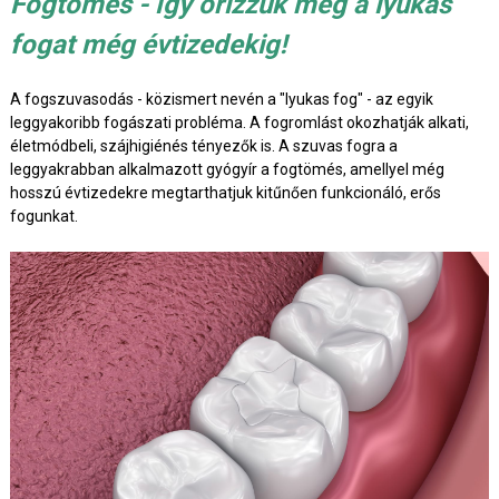
Fogtömés - így őrizzük meg a lyukas
fogat még évtizedekig!
A fogszuvasodás - közismert nevén a "lyukas fog" - az egyik
leggyakoribb fogászati probléma. A fogromlást okozhatják alkati,
életmódbeli, szájhigiénés tényezők is. A szuvas fogra a
leggyakrabban alkalmazott gyógyír a fogtömés, amellyel még
hosszú évtizedekre megtarthatjuk kitűnően funkcionáló, erős
fogunkat.