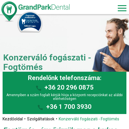
Konzerváló fogászati -
Fogtömés
Rendelőnk telefonszáma:
+36 20 296 0875
Amennyiben a szám foglalt kérjük hívja a központi recepciónkat az alábbi
elérhetőségen
+36 1 700 3930
Kezdőoldal
Szolgáltatások
Konzerváló fogászati - Fogtömés