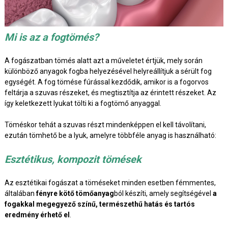
Mi is az a fogtömés?
A fogászatban tömés alatt azt a műveletet értjük, mely során
különböző anyagok fogba helyezésével helyreállítjuk a sérült fog
egységét. A fog tömése fúrással kezdődik, amikor is a fogorvos
feltárja a szuvas részeket, és megtisztítja az érintett részeket. Az
így keletkezett lyukat tölti ki a fogtömő anyaggal.
Töméskor tehát a szuvas részt mindenképpen el kell távolítani,
ezután tömhető be a lyuk, amelyre többféle anyag is használható:
Esztétikus, kompozit tömések
Az esztétikai fogászat a töméseket minden esetben fémmentes,
általában
fényre kötő tömőanyag
ból készíti, amely segítségével
a
fogakkal megegyező színű, természethű hatás és tartós
eredmény érhető el
.