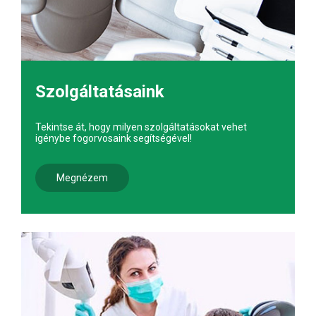
Szolgáltatásaink
Tekintse át, hogy milyen szolgáltatásokat vehet
igénybe fogorvosaink segítségével!
Megnézem