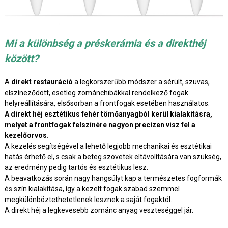
Mi a különbség a préskerámia és a direkthéj
között?
A
direkt restauráció
a legkorszerűbb módszer a sérült, szuvas,
elszíneződött, esetleg zománchibákkal rendelkező fogak
helyreállítására, elsősorban a frontfogak esetében használatos.
A direkt héj esztétikus fehér tömőanyagból kerül kialakításra,
melyet a frontfogak felszínére nagyon precízen visz fel a
kezelőorvos.
A kezelés segítségével a lehető legjobb mechanikai és esztétikai
hatás érhető el, s csak a beteg szövetek eltávolítására van szükség,
az eredmény pedig tartós és esztétikus lesz.
A beavatkozás során nagy hangsúlyt kap a természetes fogformák
és szín kialakítása, így a kezelt fogak szabad szemmel
megkülönböztethetetlenek lesznek a saját fogaktól.
A direkt héj a legkevesebb zománc anyag veszteséggel jár.