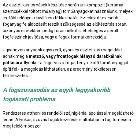
Az esztétikus tömések készítése során ún. kompozit (kerámia
szemcsékkel töltött műanyag) tömőanyagokat használunk, melyek
legfőbb előnye a kiváló esztétikai hatás. Ezenkívül kevesebb
foganyag feláldozását teszik szükségessé az előkészítés során,
bizonyos esetekben pedig fúrás nélkül is lehetséges a sérült
fogfelszínek javítása, vagy a fogak formai korrekciója.
Ugyanezen anyagok egyszerű, gyors és esztétikus megoldást
adnak még a
metsző, vagy frontfogak hiányzó darabkáinak
pótlására
. Ilyenkor a fogorvos a fogat fényre kötő tömőanyaggal
építi fel - a megoldás láthatatlan, az eredmény tökéletesen
természetes.
A fogszuvasodás az egyik leggyakoribb
fogászati probléma
Rendszeres otthoni és rendelői szájhigiéniai ápolással megelőzhető
lenne. A lyukas, szuvas fogak kezelésére általában a fog tömése a
megfelelő módszer.