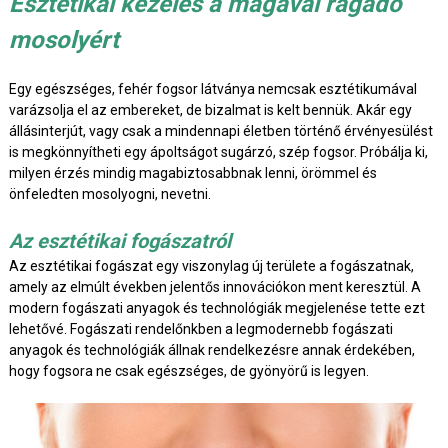
Esztétikai kezelés a magával ragadó
mosolyért
Egy egészséges, fehér fogsor látványa nemcsak esztétikumával
varázsolja el az embereket, de bizalmat is kelt bennük. Akár egy
állásinterjút, vagy csak a mindennapi életben történő érvényesülést
is megkönnyítheti egy ápoltságot sugárzó, szép fogsor. Próbálja ki,
milyen érzés mindig magabiztosabbnak lenni, örömmel és
önfeledten mosolyogni, nevetni.
Az esztétikai fogászatról
Az esztétikai fogászat egy viszonylag új területe a fogászatnak,
amely az elmúlt években jelentős innovációkon ment keresztül. A
modern fogászati anyagok és technológiák megjelenése tette ezt
lehetővé. Fogászati rendelőnkben a legmodernebb fogászati
anyagok és technológiák állnak rendelkezésre annak érdekében,
hogy fogsora ne csak egészséges, de gyönyörű is legyen.