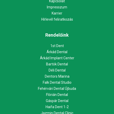
Kapcsolat
Impresszum
Karrier
Hírlevél feliratkozás
Rendelőink
1st Dent
Árkád Dental
Árkád Implant Center
Bartók Dental
Déli Dental
Dentors Marina
Falk Dental Studio
Fehérvári Dental Újbuda
Flórián Dental
Gáspár Dental
Haifa Dent 1-2
Jazmin Dental Clinic