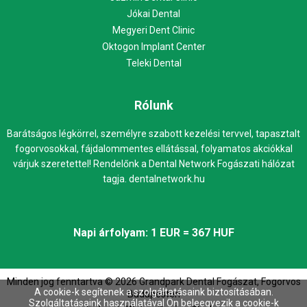
Jókai Dental
Megyeri Dent Clinic
Oktogon Implant Center
Teleki Dental
Rólunk
Barátságos légkörrel, személyre szabott kezelési tervvel, tapasztalt
fogorvosokkal, fájdalommentes ellátással, folyamatos akciókkal
várjuk szeretettel! Rendelőnk a Dental Network Fogászati hálózat
tagja.
dentalnetwork.hu
Napi árfolyam: 1 EUR = 367 HUF
Minden jog fenntartva ©
2026
Grandpark Dental Fogászat, Fogorvos
A cookie-k segítenek a szolgáltatásaink biztosításában.
Budapesten
Szolgáltatásaink használatával Ön beleegyezik a cookie-k