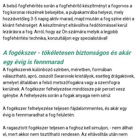
A belső fogfehérítés során a fogfehérítő készítményt a fogorvos a
fog koronai részének belsejébe, a pulpakamrába helyezi, mely
hozzávetőleg 3-5 napig aktív marad, majd miután a fog színe eléri a
kívánt fehérséget. A készítményt eltávolítva fedőtöméssel kerül
lezárásra a fog. Arról, hogy az Ön számára melyik a legjobb
fogfehérítési technika, konzultáljon egy specialistával!
A fogékszer - tökéletesen biztonságos és akár
egy évig is fennmarad
A fogékszerek különböző színben, méretben, formában
választható, apró, csiszolt Swarovski kristályok, esetleg drágakövek,
amelyet általában a felső metszőfogakra vagy a szemfogra
kerülnek. A fogékszer felhelyezése mindössze pár percet vesz
igénybe. A felhelyezés során a fogak anyaga nem sérül.
A fogékszer felhelyezése teljesen fájdalommentes, és akár egy
évig is fennmaradhat a fog felületén.
A ragasztott fogékszer teljesen a foghoz kell simuljon, - nem állhat
el, mert akkor nem tisztítható rendesen. Az eltávolítás után nem