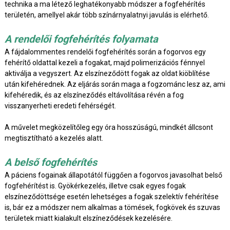
technika a ma létező leghatékonyabb módszer a fogfehérítés
területén, amellyel akár több színárnyalatnyi javulás is elérhető.
A rendelői fogfehérítés folyamata
A fájdalommentes rendelői fogfehérítés során a fogorvos egy
fehérítő oldattal kezeli a fogakat, majd polimerizációs fénnyel
aktiválja a vegyszert. Az elszíneződött fogak az oldat kiöblítése
után kifehérednek. Az eljárás során maga a fogzománc lesz az, ami
kifehéredik, és az elszíneződés eltávolítása révén a fog
visszanyerheti eredeti fehérségét.
A művelet megközelítőleg egy óra hosszúságú, mindkét állcsont
megtisztítható a kezelés alatt.
A belső fogfehérítés
A páciens fogainak állapotától függően a fogorvos javasolhat belső
fogfehérítést is. Gyökérkezelés, illetve csak egyes fogak
elszíneződöttsége esetén lehetséges a fogak szelektív fehérítése
is, bár ez a módszer nem alkalmas a tömések, fogkövek és szuvas
területek miatt kialakult elszíneződések kezelésére.