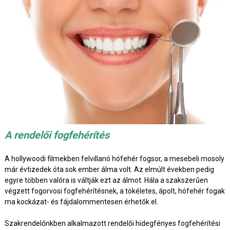
A rendelői fogfehérítés
A hollywoodi filmekben felvillanó hófehér fogsor, a mesebeli mosoly
már évtizedek óta sok ember álma volt. Az elmúlt években pedig
egyre többen valóra is váltják ezt az álmot. Hála a szakszerűen
végzett fogorvosi fogfehérítésnek, a tökéletes, ápolt, hófehér fogak
ma kockázat- és fájdalommentesen érhetők el.
Szakrendelőnkben alkalmazott rendelői hidegfényes fogfehérítési