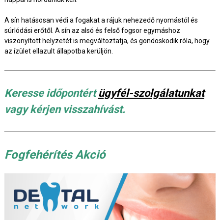
A sín hatásosan védi a fogakat a rájuk nehezedő nyomástól és
súrlódási erőtől. A sín az alsó és felső fogsor egymáshoz
viszonyított helyzetét is megváltoztatja, és gondoskodik róla, hogy
az ízület ellazult állapotba kerüljön.
Keresse időpontért
ügyfél-szolgálatunkat
vagy kérjen visszahívást.
Fogfehérítés Akció