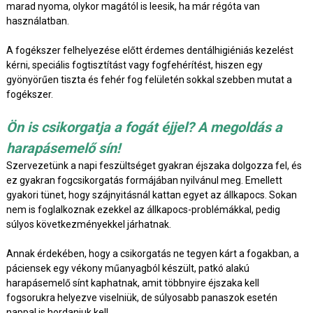
marad nyoma, olykor magától is leesik, ha már régóta van
használatban.
A fogékszer felhelyezése előtt érdemes dentálhigiéniás kezelést
kérni, speciális fogtisztítást vagy fogfehérítést, hiszen egy
gyönyörűen tiszta és fehér fog felületén sokkal szebben mutat a
fogékszer.
Ön is csikorgatja a fogát éjjel? A megoldás a
harapásemelő sín!
Szervezetünk a napi feszültséget gyakran éjszaka dolgozza fel, és
ez gyakran fogcsikorgatás formájában nyilvánul meg. Emellett
gyakori tünet, hogy szájnyitásnál kattan egyet az állkapocs. Sokan
nem is foglalkoznak ezekkel az állkapocs-problémákkal, pedig
súlyos következményekkel járhatnak.
Annak érdekében, hogy a csikorgatás ne tegyen kárt a fogakban, a
páciensek egy vékony műanyagból készült, patkó alakú
harapásemelő sínt kaphatnak, amit többnyire éjszaka kell
fogsorukra helyezve viselniük, de súlyosabb panaszok esetén
nappal is hordaniuk kell.