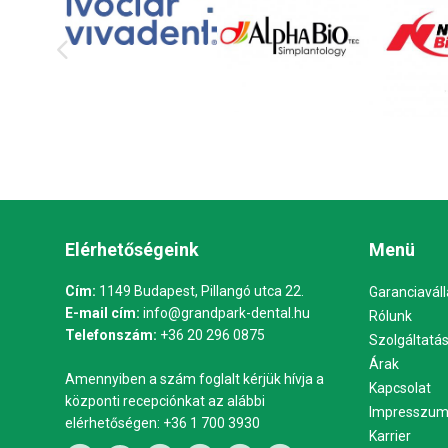
Elérhetőségeink
Menü
Cím:
1149 Budapest, Pillangó utca 22.
Garanciaváll
E-mail cím:
info@grandpark-dental.hu
Rólunk
Telefonszám:
+36 20 296 0875
Szolgáltatá
Árak
Amennyiben a szám foglalt kérjük hívja a
Kapcsolat
központi recepciónkat az alábbi
Impresszu
elérhetőségen:
+36 1 700 3930
Karrier