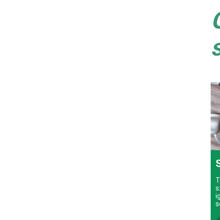
T
s
i
s