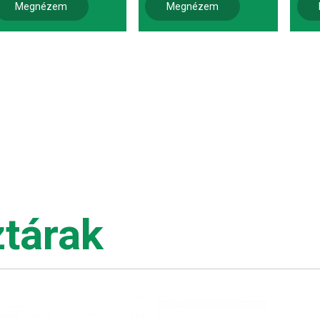
Megnézem
Megnézem
tárak