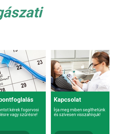
gászati
pontfoglalás
Kapcsolat
ontot kérek fogorvosi
Írja meg miben segíthetünk
lésre vagy szűrésre!
és szívesen visszahívjuk!