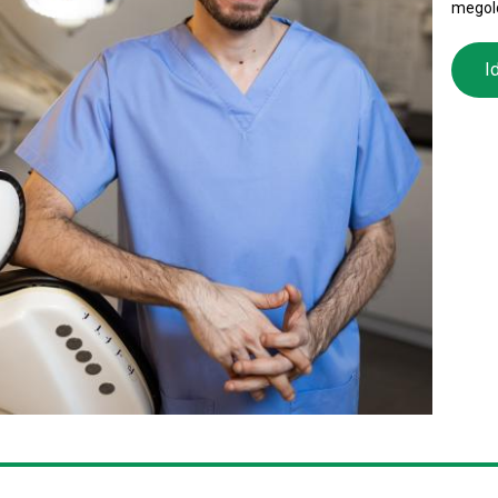
megol
I