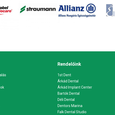
Rendelőink
alás
1st Dent
Árkád Dental
sok
Árkád Implant Center
Bartók Dental
Déli Dental
m
Dentors Marina
Falk Dental Studio