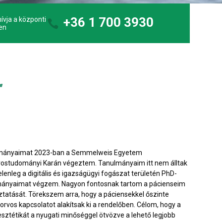
+36 1 700 3930
ívja a központi
en
r
mányaimat 2023-ban a Semmelweis Egyetem
ostudományi Karán végeztem. Tanulmányaim itt nem álltak
elenleg a digitális és igazságügyi fogászat területén PhD-
mányaimat végzem. Nagyon fontosnak tartom a pácienseim
ztatását. Törekszem arra, hogy a páciensekkel őszinte
orvos kapcsolatot alakítsak ki a rendelőben. Célom, hogy a
 esztétikát a nyugati minőséggel ötvözve a lehető legjobb