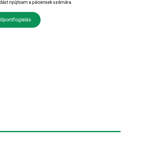
dást nyújtsam a páciensek számára.
dőpontfoglalás