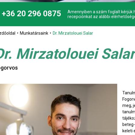
+36 20 296 0875
Amennyiben a szám foglalt kérjük h
recepciónkat az alábbi elérhetőség
zdőoldal
Munkatársaink
Dr. Mirzatolouei Salar
Dr. Mirzatolouei Sala
ogorvos
Tanul
Fogorv
meg, j
tanul
tájéko
beteg-
keleti