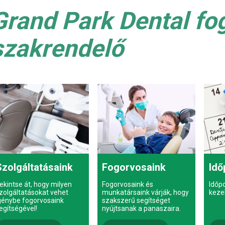
Grand Park Dental fo
szakrendelő
Szolgáltatásaink
Fogorvosaink
Idő
ekintse át, hogy milyen
Fogorvosaink és
Időp
zolgáltatásokat vehet
munkatársaink várják, hogy
keze
génybe fogorvosaink
szakszerű segítséget
egítségével!
nyújtsanak a panaszaira.