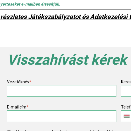
nyerteseket e-mailben értesítjük.
 részletes Játékszabályzatot és Adatkezelési t
Visszahívást kérek
Vezetéknév
*
Kere
E-mail cím
*
Tele