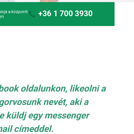
+36 1 700 3930
ívja a központi
en
ook oldalunkon, likeolni a
gorvosunk nevét, aki a
ve küldj egy messenger
ail címeddel.