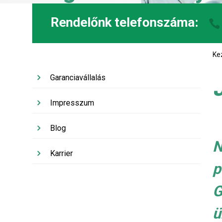
Rendelőnk telefonszáma:
Ke
Garanciavállalás
Impresszum
Blog
N
Karrier
p
G
ü