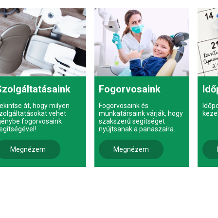
Szolgáltatásaink
Fogorvosaink
Idő
ekintse át, hogy milyen
Fogorvosaink és
Időp
zolgáltatásokat vehet
munkatársaink várják, hogy
keze
génybe fogorvosaink
szakszerű segítséget
egítségével!
nyújtsanak a panaszaira.
Megnézem
Megnézem