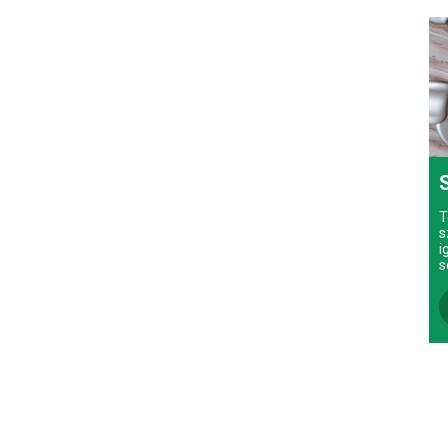
T
s
i
s