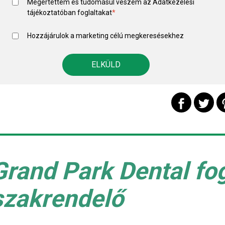
Megértettem és tudomásul veszem az
Adatkezelési
tájékoztató
ban foglaltakat
*
Hozzájárulok a marketing célú megkeresésekhez
Grand Park Dental fo
szakrendelő