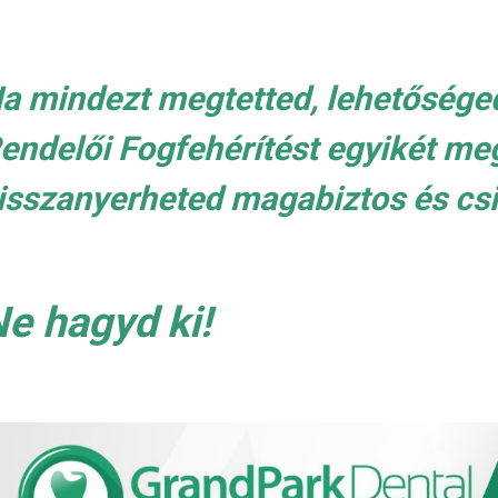
a mindezt megtetted, lehetősége
endelői Fogfehérítést egyikét me
isszanyerheted magabiztos és cs
e hagyd ki!