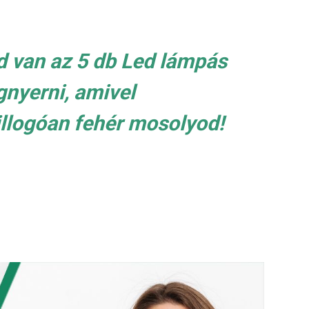
d van az 5 db Led lámpás
gnyerni, amivel
illogóan fehér mosolyod!