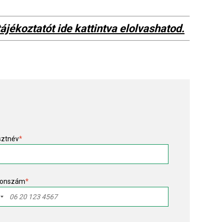
ájékoztatót ide kattintva elolvashatod.
sztnév
*
fonszám
*