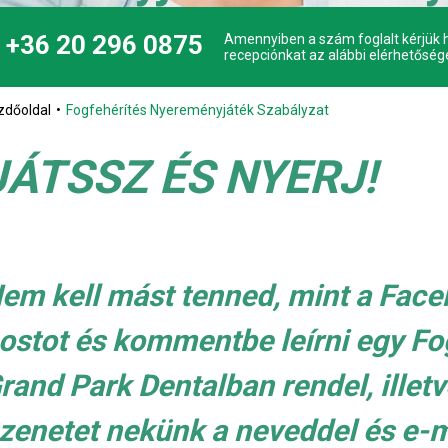
+36 20 296 0875
Amennyiben a szám foglalt kérjük h
recepciónkat az alábbi elérhetőség
zdőoldal
Fogfehérítés Nyereményjáték Szabályzat
JÁTSSZ ÉS NYERJ!
em kell mást tenned, mint a Faceb
ostot és kommentbe leírni egy Fo
rand Park Dentalban rendel, illet
zenetet nekünk a neveddel és e-m