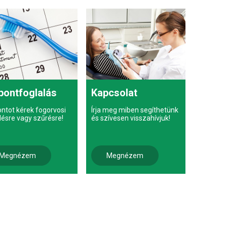
pontfoglalás
Kapcsolat
ontot kérek fogorvosi
Írja meg miben segíthetünk
lésre vagy szűrésre!
és szívesen visszahívjuk!
Megnézem
Megnézem