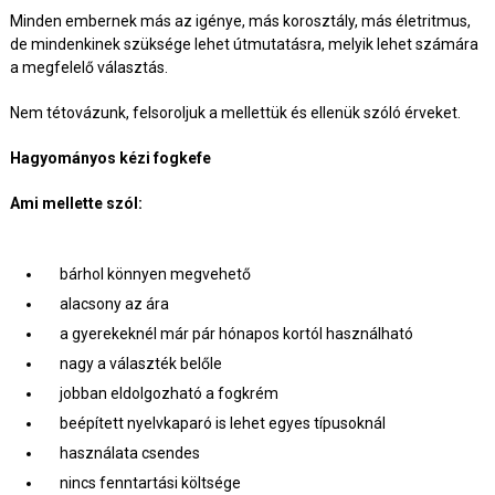
Minden embernek más az igénye, más korosztály, más életritmus,
de mindenkinek szüksége lehet útmutatásra, melyik lehet számára
a megfelelő választás.
Nem tétovázunk, felsoroljuk a mellettük és ellenük szóló érveket.
Hagyományos kézi fogkefe
Ami mellette szól:
bárhol könnyen megvehető
alacsony az ára
a gyerekeknél már pár hónapos kortól használható
nagy a választék belőle
jobban eldolgozható a fogkrém
beépített nyelvkaparó is lehet egyes típusoknál
használata csendes
nincs fenntartási költsége