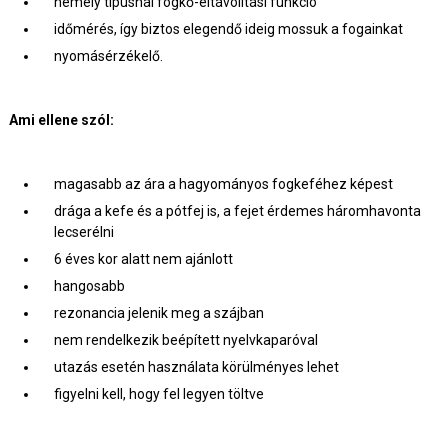
némely típusnál fogkő-eltávolítási funkció
időmérés, így biztos elegendő ideig mossuk a fogainkat
nyomásérzékelő.
Ami ellene szól:
magasabb az ára a hagyományos fogkeféhez képest
drága a kefe és a pótfej is, a fejet érdemes háromhavonta
lecserélni
6 éves kor alatt nem ajánlott
hangosabb
rezonancia jelenik meg a szájban
nem rendelkezik beépített nyelvkaparóval
utazás esetén használata körülményes lehet
figyelni kell, hogy fel legyen töltve