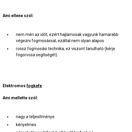
Ami ellene szól:
nem méri az időt, ezért hajlamosak vagyunk hamarabb
végezni fogmosással, ezáltal nem olyan alapos
rossz fogmosási technika, ez viszont tanulható (kérje
fogorvosa segítségét)
Elektromos
fogkefe
Ami mellette szól:
nagy a teljesítménye
kényelmes