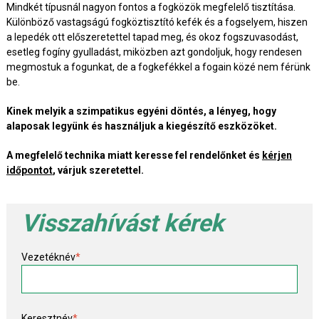
Mindkét típusnál nagyon fontos a fogközök megfelelő tisztítása.
Különböző vastagságú fogköztisztító kefék és a fogselyem, hiszen
a lepedék ott előszeretettel tapad meg, és okoz fogszuvasodást,
esetleg fogíny gyulladást, miközben azt gondoljuk, hogy rendesen
megmostuk a fogunkat, de a fogkefékkel a fogain közé nem férünk
be.
Kinek melyik a szimpatikus egyéni döntés, a lényeg, hogy
alaposak legyünk és használjuk a kiegészítő eszközöket.
A megfelelő technika miatt keresse fel rendelőnket és
kérjen
időpontot
, várjuk szeretettel.
Visszahívást kérek
Vezetéknév
*
Keresztnév
*