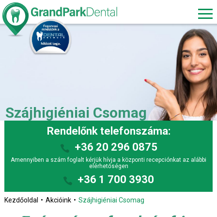
Szájhigiéniai Csomag
Rendelőnk telefonszáma:
+36 20 296 0875
Amennyiben a szám foglalt kérjük hívja a központi recepciónkat az alábbi
elérhetőségen
+36 1 700 3930
Kezdőoldal
Akcióink
Szájhigiéniai Csomag