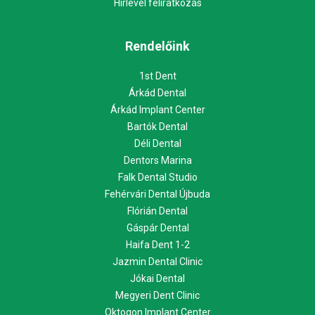
Hírlevél feliratkozás
Rendelőink
1st Dent
Árkád Dental
Árkád Implant Center
Bartók Dental
Déli Dental
Dentors Marina
Falk Dental Studio
Fehérvári Dental Újbuda
Flórián Dental
Gáspár Dental
Haifa Dent 1-2
Jazmin Dental Clinic
Jókai Dental
Megyeri Dent Clinic
Oktogon Implant Center