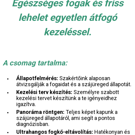
Egészséges fogak és friss
lehelet egyetlen átfogó
kezeléssel.
A csomag tartalma:
Állapotfelmérés:
Szakértőink alaposan
átvizsgálják a fogaidat és a szájüreged állapotát.
Kezelési terv készítés:
Személyre szabott
kezelési tervet készítünk a te igényeidhez
igazítva.
Panoráma röntgen:
Teljes képet kapunk a
szájüreged állapotáról, ami segít a pontos
diagnózisban.
Ultrahangos fogkő-eltávolítás:
Hatékonyan és